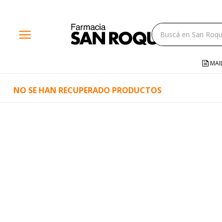
close
menu
storefront
local_shipping
MAI
credit_card
NO SE HAN RECUPERADO PRODUCTOS
help