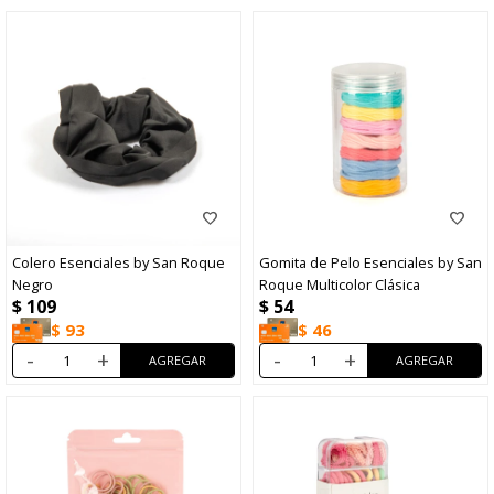
Colero Esenciales by San Roque
Gomita de Pelo Esenciales by San
Negro
Roque Multicolor Clásica
$
109
$
54
$
93
$
46
-
+
-
+