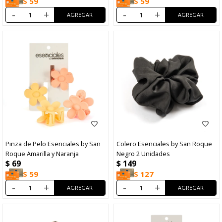
$
59
$
59
-
+
-
+
Pinza de Pelo Esenciales by San
Colero Esenciales by San Roque
Roque Amarilla y Naranja
Negro 2 Unidades
$
69
$
149
$
59
$
127
-
+
-
+