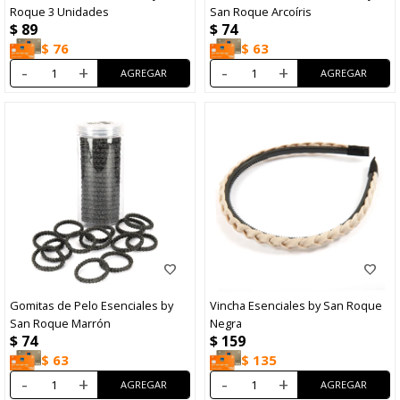
Roque 3 Unidades
San Roque Arcoíris
$
89
$
74
$
76
$
63
-
+
-
+
Gomitas de Pelo Esenciales by
Vincha Esenciales by San Roque
San Roque Marrón
Negra
$
74
$
159
$
63
$
135
-
+
-
+