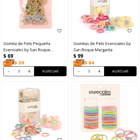
Gomita de Pelo Pequeña
Gomitas de Pelo Esenciales by
Esenciales by San Roque
San Roque Margarita
$
69
$
99
Multicolor
$
59
$
84
-
+
-
+