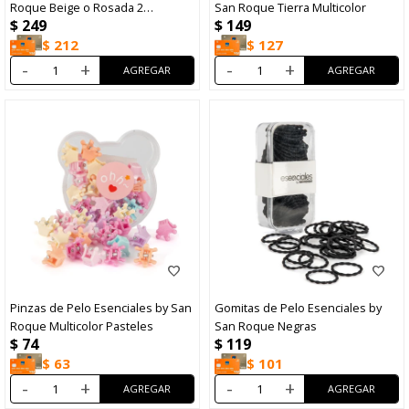
Roque Beige o Rosada 2
San Roque Tierra Multicolor
$
249
$
149
Unidades
$
212
$
127
-
+
-
+
Pinzas de Pelo Esenciales by San
Gomitas de Pelo Esenciales by
Roque Multicolor Pasteles
San Roque Negras
$
74
$
119
$
63
$
101
-
+
-
+