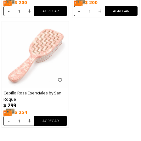
$
200
$
200
-
+
-
+
Cepillo Rosa Esenciales by San
Roque
$
299
$
254
-
+