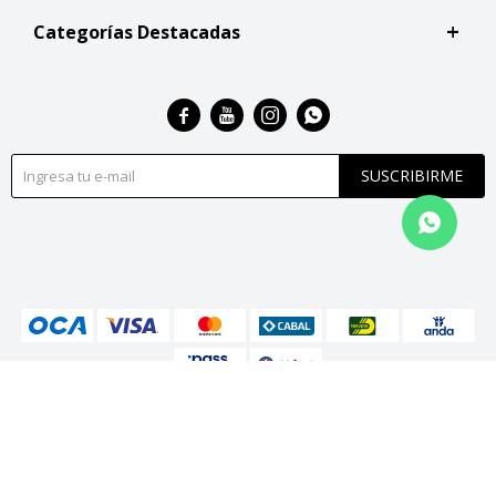
Categorías Destacadas




SUSCRIBIRME
© Copyright 2026 / San Roque