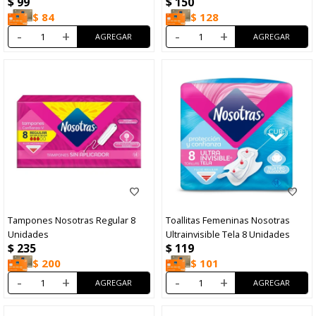
$
99
$
150
$
84
$
128
-
+
-
+
Tampones Nosotras Regular 8
Toallitas Femeninas Nosotras
Unidades
Ultrainvisible Tela 8 Unidades
$
235
$
119
$
200
$
101
-
+
-
+