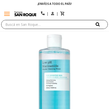
¡ENVÍOS A TODO EL PAÍS!
menu
close
call