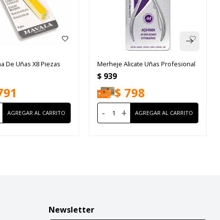
ma De Uñas X8 Piezas
Merheje Alicate Uñas Profesional
$
939
791
$
798
-
+
Newsletter