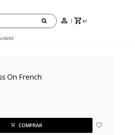
$
0
ACADOS
ss On French
COMPRAR