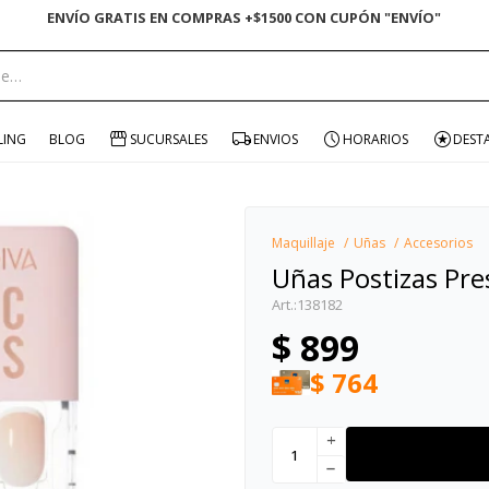
ENVÍO GRATIS EN COMPRAS +$1500 CON CUPÓN "ENVÍO"
portante:
LING
BLOG
SUCURSALES
ENVIOS
HORARIOS
DEST
Maquillaje
Uñas
Accesorios
Uñas Postizas Pre
138182
$
899
$
764
add
remove