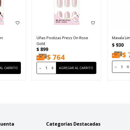
On
Uñas Postizas Press On Rose
Mavala Li
Gold
$
930
$
899
$
$
764
-
+
-
+
Cuenta
Categorías Destacadas