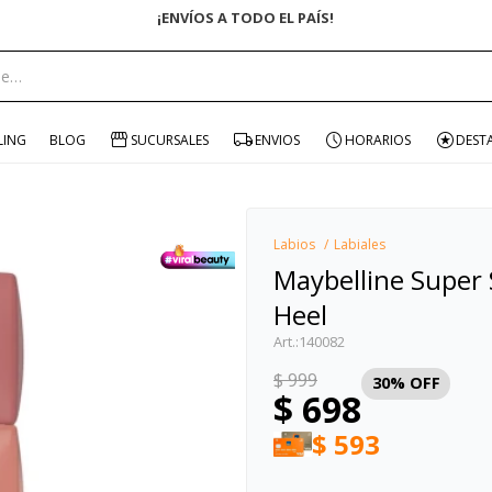
ENVÍO GRATIS EN COMPRAS +$1500 CON CUPÓN "ENVÍO"
portante:
LING
BLOG
SUCURSALES
ENVIOS
HORARIOS
DEST
Labios
Labiales
Maybelline Super 
Heel
140082
$
999
30
$
698
$
593