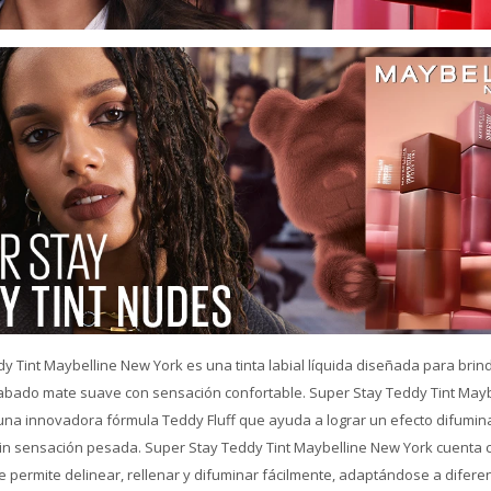
y Tint Maybelline New York es una tinta labial líquida diseñada para brind
cabado mate suave con sensación confortable. Super Stay Teddy Tint May
una innovadora fórmula Teddy Fluff que ayuda a lograr un efecto difumin
in sensación pesada. Super Stay Teddy Tint Maybelline New York cuenta 
e permite delinear, rellenar y difuminar fácilmente, adaptándose a diferen