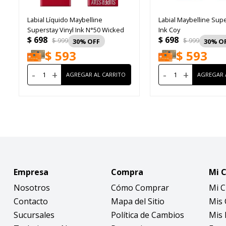
Labial Líquido Maybelline
Labial Maybelline Supe
Superstay Vinyl Ink N°50 Wicked
Ink Coy
$
698
$
698
$
999
$
999
30
30
$
593
$
593
-
+
-
+
Empresa
Compra
Mi 
Nosotros
Cómo Comprar
Mi 
Contacto
Mapa del Sitio
Mis
Sucursales
Política de Cambios
Mis 