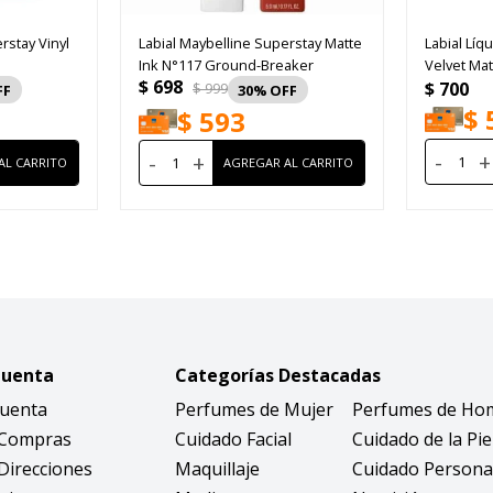
rstay Vinyl
Labial Maybelline Superstay Matte
Labial Líqu
Ink N°117 Ground-Breaker
Velvet Mat
$
698
$
700
$
999
30
$
$
593
-
+
-
+
Cuenta
Categorías Destacadas
Cuenta
Perfumes de Mujer
Perfumes de Ho
 Compras
Cuidado Facial
Cuidado de la Pie
Direcciones
Maquillaje
Cuidado Persona