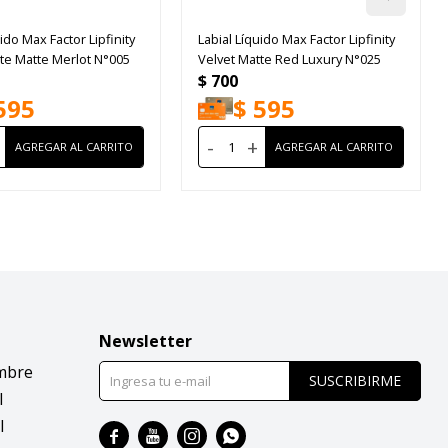
ido Max Factor Lipfinity
Labial Líquido Max Factor Lipfinity
te Matte Merlot N°005
Velvet Matte Red Luxury N°025
$
700
595
$
595
-
+
Newsletter
mbre
SUSCRIBIRME
l
l



