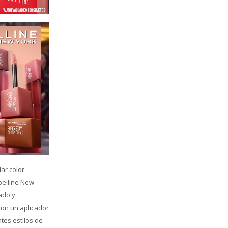
ar color
belline New
ado y
con un aplicador
tes estilos de