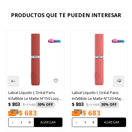
PRODUCTOS QUE TE PUEDEN INTERESAR
Labial Líquido L'Oréal Paris
Labial Pupa True Lips Shockin
zy
Infallible Le Matte Nº120 Major
Red
$
803
$
1.019
Crush
$
1.149
30
$
866
$
683
-
+
-
+