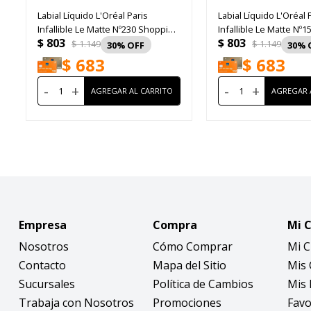
Labial Líquido L'Oréal Paris
Labial Líquido L'Oréal 
Infallible Le Matte Nº230 Shopping
Infallible Le Matte Nº1
$
803
$
803
Spree
Sunday
$
1.149
$
1.149
30
30
$
683
$
683
-
+
-
+
Empresa
Compra
Mi 
Nosotros
Cómo Comprar
Mi 
Contacto
Mapa del Sitio
Mis
Sucursales
Política de Cambios
Mis 
Trabaja con Nosotros
Promociones
Favo