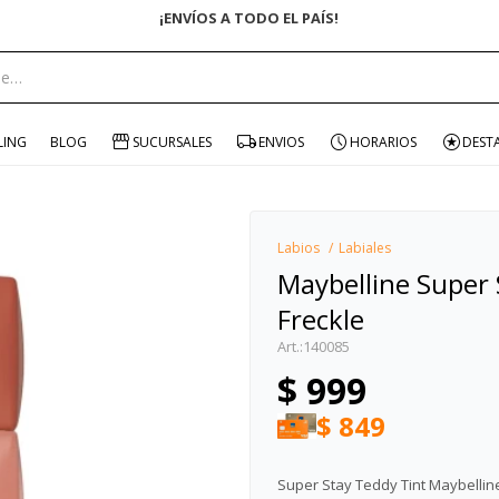
ENVÍO GRATIS EN COMPRAS +$1500 CON CUPÓN "ENVÍO"
portante:
LING
BLOG
SUCURSALES
ENVIOS
HORARIOS
DEST
Labios
Labiales
Maybelline Super
Freckle
140085
$
999
$
849
Super Stay Teddy Tint Maybellin