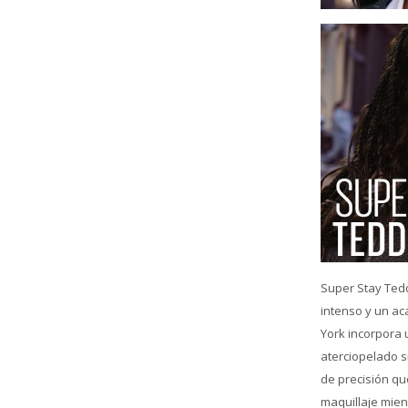
Super Stay Tedd
intenso y un a
York incorpora 
aterciopelado s
de precisión qu
maquillaje mient