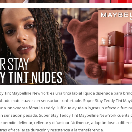
y Tint Maybelline New York es una tinta labial líquida diseñada para brind
cabado mate suave con sensación confortable. Super Stay Teddy Tint May
una innovadora fórmula Teddy Fluff que ayuda a lograr un efecto difumin
in sensación pesada. Super Stay Teddy Tint Maybelline New York cuenta 
e permite delinear, rellenar y difuminar fácilmente, adaptándose a diferen
ras ofrece larga duración y resistencia a la transferencia.