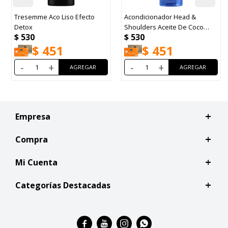
Tresemme Aco Liso Efecto
Acondicionador Head &
Detox
Shoulders Aceite De Coco
$
530
$
530
300ml
$
451
$
451
-
+
-
+
Empresa
Compra
Mi Cuenta
Categorías Destacadas



