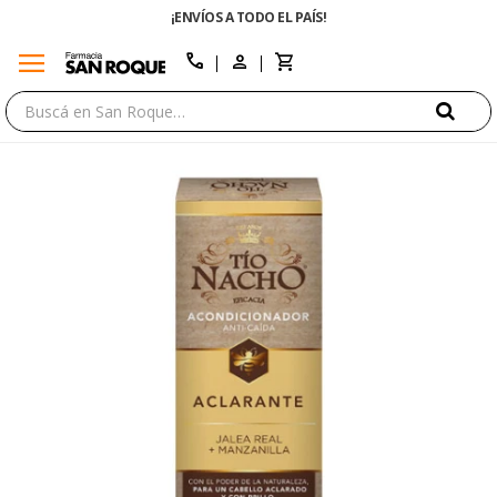
¡ENVÍOS A TODO EL PAÍS!
menu
close
call