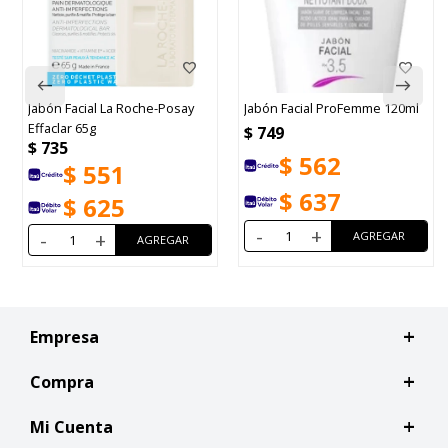
 Roche-Posay
Jabón Facial ProFemme 120ml
Gel de Limpieza 
Glucósidos 150ml
$
749
$
900
$
562
1
$
675
$
637
5
$
765
-
+
-
+
Empresa
Compra
Mi Cuenta