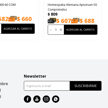
 400 60 COM
Homeopatia Alemana Apisinum 50
Comprimidos
$
809
582
$
660
$
607
$
688
-
+
Newsletter
mbre
SUSCRIBIRME
l
l



