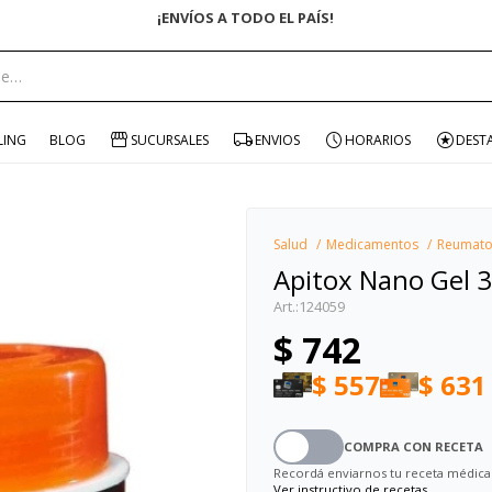
¡ENVÍOS A TODO EL PAÍS!
portante:
LING
BLOG
SUCURSALES
ENVIOS
HORARIOS
DEST
Salud
Medicamentos
Reumato
Apitox Nano Gel 
124059
$
742
$
557
$
631
COMPRA CON RECETA
Recordá enviarnos tu receta médica
Ver instructivo de recetas