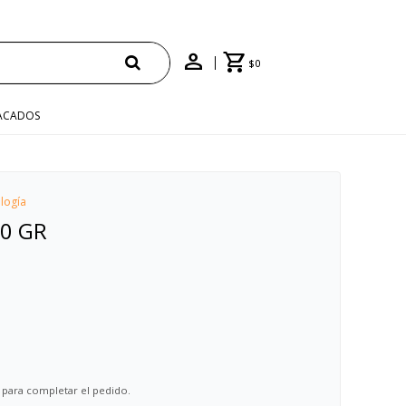
$
0
ACADOS
logía
30 GR
 para completar el pedido.