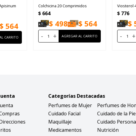
Apisinum
Colchicina 20 Comprimidos
Viosterol
$
664
$
776
$
498
$
564
$
$
564
-
+
-
+
Cuenta
Categorías Destacadas
Cuenta
Perfumes de Mujer
Perfumes de Ho
 Compras
Cuidado Facial
Cuidado de la Pie
Direcciones
Maquillaje
Cuidado Persona
ritos
Medicamentos
Nutrición