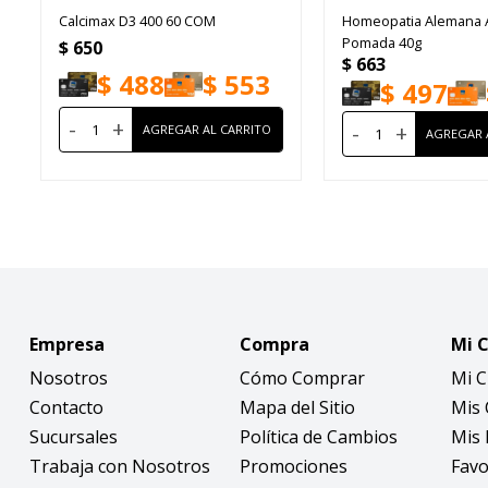
Calcimax D3 400 60 COM
Homeopatia Alemana 
Pomada 40g
$
650
$
663
$
488
$
553
$
497
-
+
-
+
Empresa
Compra
Mi 
Nosotros
Cómo Comprar
Mi 
Contacto
Mapa del Sitio
Mis
Sucursales
Política de Cambios
Mis 
Trabaja con Nosotros
Promociones
Favo