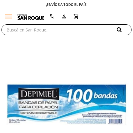
¡ENVÍOS A TODO EL PAÍS!
menu
close
call