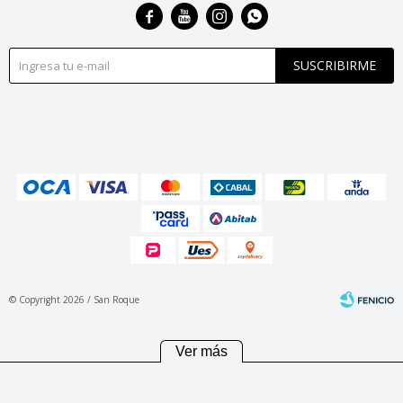




SUSCRIBIRME
© Copyright 2026 / San Roque
Ver más