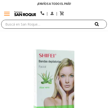
¡ENVÍOS A TODO EL PAÍS!
menu
close
call