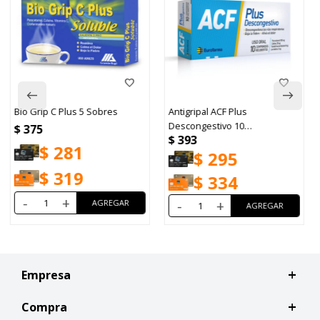
Antigripal ACF Plus
Perifar Grip 16 Comprimidos
Descongestivo 10
$
488
$
393
Comprimidos
$
366
$
295
$
415
$
334
-
+
-
+
Empresa
Compra