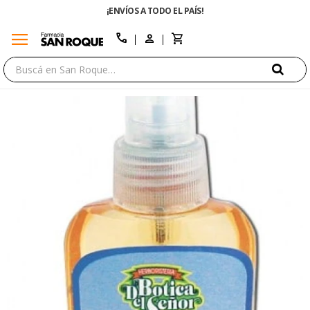
¡ENVÍOS A TODO EL PAÍS!
menu
close
call