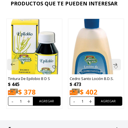
PRODUCTOS QUE TE PUEDEN INTERESAR
Tintura De Epilobio B D S
Cedro Santo Loción B.D.S.
$
445
$
473
$
378
$
402
-
+
-
+