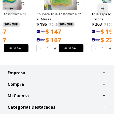
Chupete True Anatómico N°2
True Aspirador Nasal True
+6 Meses
Silicona
$
196
$
263
$
245
20
$
329
20
$
147
$
197
$
167
$
224
-
+
-
+
Empresa
Compra
Mi Cuenta
Categorías Destacadas