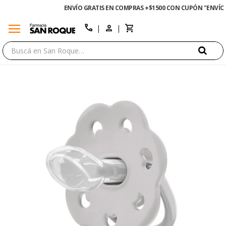
ENVÍO GRATIS EN COMPRAS +$1500 CON CUPÓN "ENVÍO"
menu
close
call