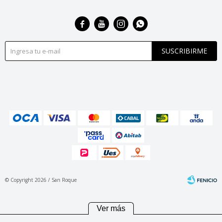




SUSCRIBIRME
© Copyright 2026 / San Roque
Ver más