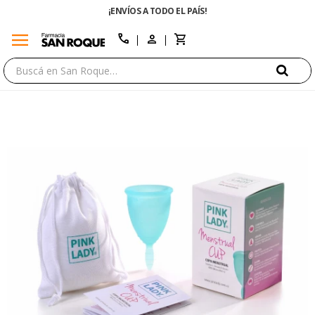
¡ENVÍOS A TODO EL PAÍS!
menu
close
call