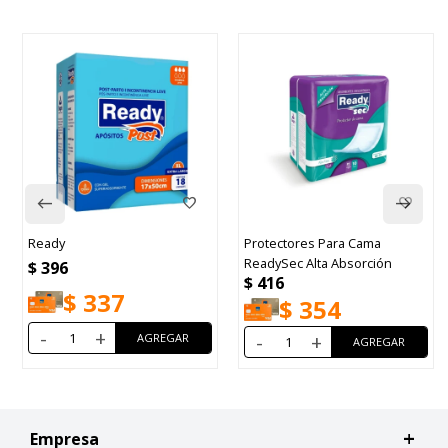
Protectores Para Cama
Indasec Maxi 
ReadySec Alta Absorción
$
468
$
416
37
$
39
$
354
+
-
+
-
+
Empresa