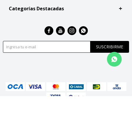
Categorías Destacadas




SUSCRIBIRME
© Copyright 2026 / San Roque