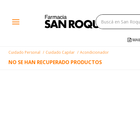
close
menu
storefront
local_shipping
MAI
credit_card
Cuidado Personal
Cuidado Capilar
Acondicionador
help
NO SE HAN RECUPERADO PRODUCTOS