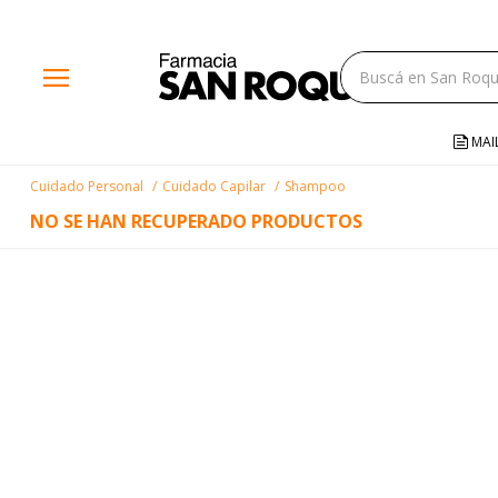
close
menu
storefront
local_shipping
MAI
credit_card
Cuidado Personal
Cuidado Capilar
Shampoo
help
NO SE HAN RECUPERADO PRODUCTOS