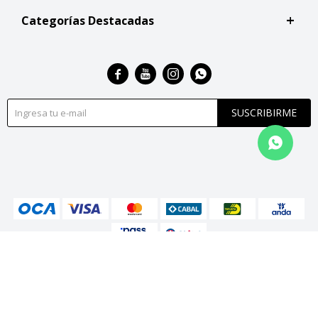
Categorías Destacadas




SUSCRIBIRME
© Copyright 2026 / San Roque