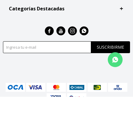
Categorías Destacadas




SUSCRIBIRME
© Copyright 2026 / San Roque