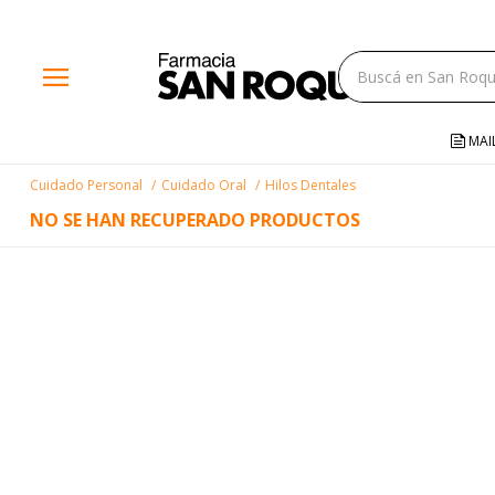
close
menu
storefront
local_shipping
MAI
credit_card
Cuidado Personal
Cuidado Oral
Hilos Dentales
help
NO SE HAN RECUPERADO PRODUCTOS