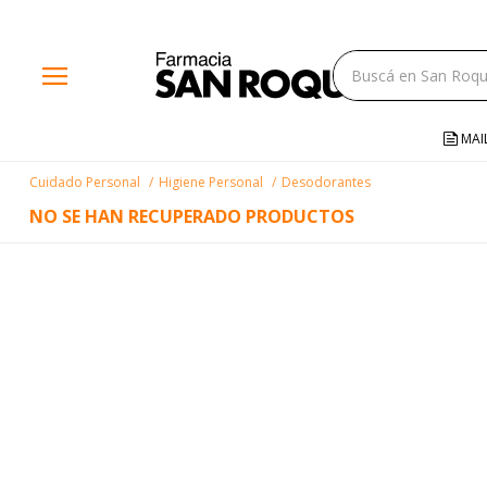
close
menu
storefront
local_shipping
MAI
credit_card
Cuidado Personal
Higiene Personal
Desodorantes
help
NO SE HAN RECUPERADO PRODUCTOS