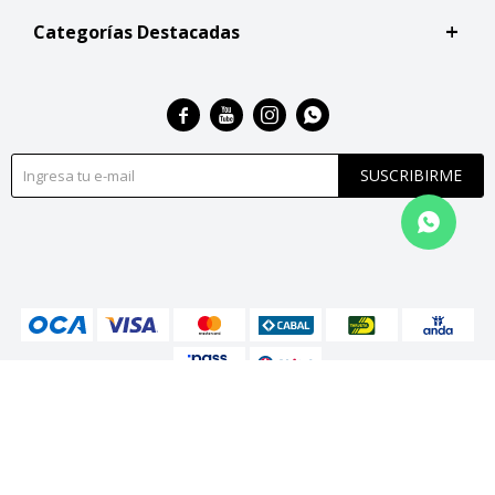
Categorías Destacadas




SUSCRIBIRME
© Copyright 2026 / San Roque