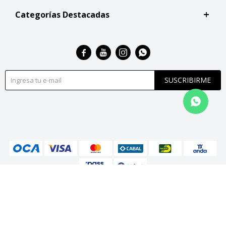
Categorías Destacadas




SUSCRIBIRME
© Copyright 2026 / San Roque