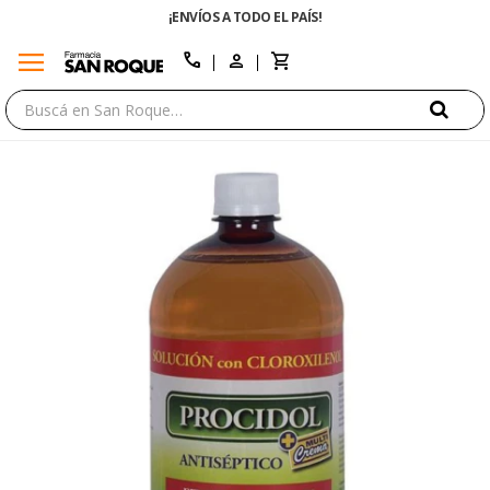
¡ENVÍOS A TODO EL PAÍS!
menu
close
call