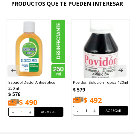
PRODUCTOS QUE TE PUEDEN INTERESAR
Espadol Dettol Antiséptico
Povidón Solución Tópica 120ml
250ml
$
579
$
576
$
492
$
490
-
+
-
+