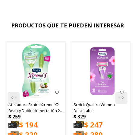
PRODUCTOS QUE TE PUEDEN INTERESAR
Afeitadora Schick Xtreme X2
Schick Quattro Women
Beauty Doble Humectación 2
Descatable
$
259
$
329
Unidades
$
194
$
247
$
220
$
280