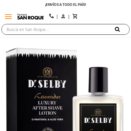
A TODO EL PAÍS!
ENVÍO GRATIS EN COMPRA
menu
close
call