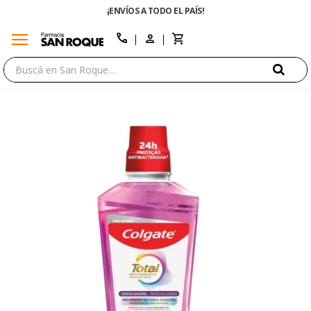
¡ENVÍOS A TODO EL PAÍS!
menu
close
call