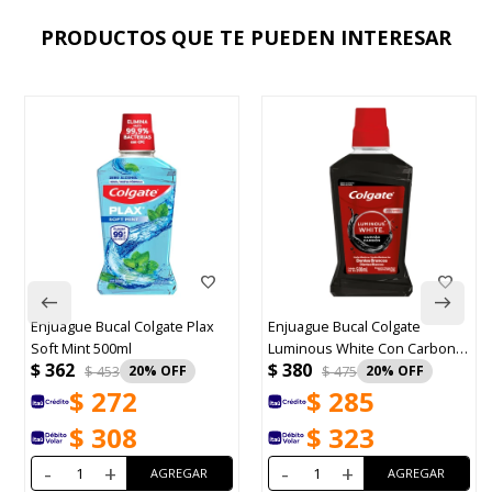
PRODUCTOS QUE TE PUEDEN INTERESAR
Enjuague Bucal Colgate Plax
Enjuague Bucal Colgate
Soft Mint 500ml
Luminous White Con Carbon
$
362
$
380
500ml
$
453
20
$
475
20
$
272
$
285
$
308
$
323
-
+
-
+