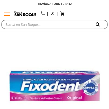
¡ENVÍOS A TODO EL PAÍS!
ENVÍO GRATIS E
menu
close
call