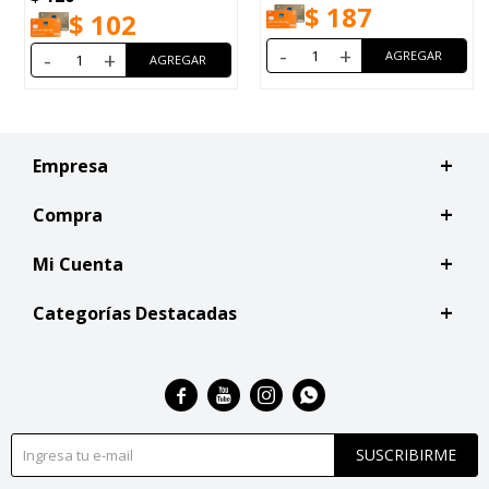
$
187
$
102
-
+
-
+
Empresa
Compra
Mi Cuenta
Categorías Destacadas




SUSCRIBIRME