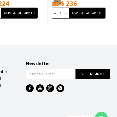
224
$
236
-
+
Newsletter
mbre
SUSCRIBIRME
l
l



