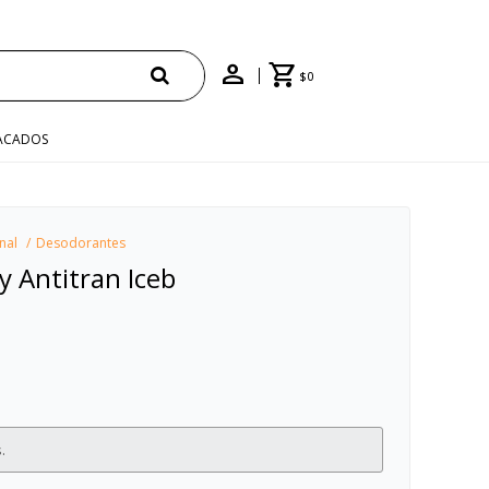
$
0
ACADOS
nal
Desodorantes
y Antitran Iceb
.