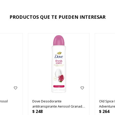
PRODUCTOS QUE TE PUEDEN INTERESAR
rosol
Dove Desodorante
Old Spice
antitranspirante Aerosol Granada
Adventur
$
248
$
264
Y Verbe