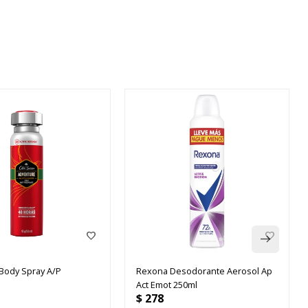
 Body Spray A/P
Rexona Desodorante Aerosol Ap
e
Act Emot 250ml
$
278