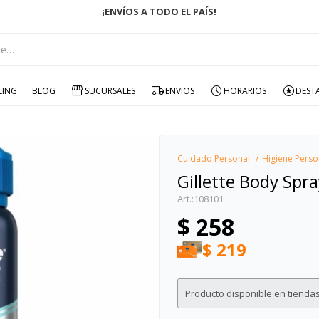
¡ENVÍOS A TODO EL PAÍS!
portante:
LING
BLOG
SUCURSALES
ENVIOS
HORARIOS
DEST
Cuidado Personal
Higiene Perso
Gillette Body Spra
108101
$
258
$
219
Producto disponible en tiendas