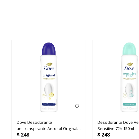
Dove Desodorante
Desodorante Dove Ae
antitranspirante Aerosol Original
Sensitive 72h 150ml
$
248
$
248
Femenin