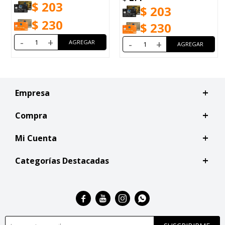
$
203
$
203
$
230
$
230
-
+
-
+
Empresa
Compra
Mi Cuenta
Categorías Destacadas



