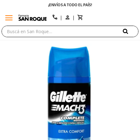
¡ENVÍOS A TODO EL PAÍS!
ENVÍO 
menu
close
call