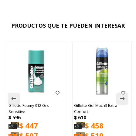
PRODUCTOS QUE TE PUEDEN INTERESAR
Gillette Foamy 312 Grs
Gillette Gel Mach3 Extra
Sensitive
Confort
$
596
$
610
$
447
$
458
$
507
$
519