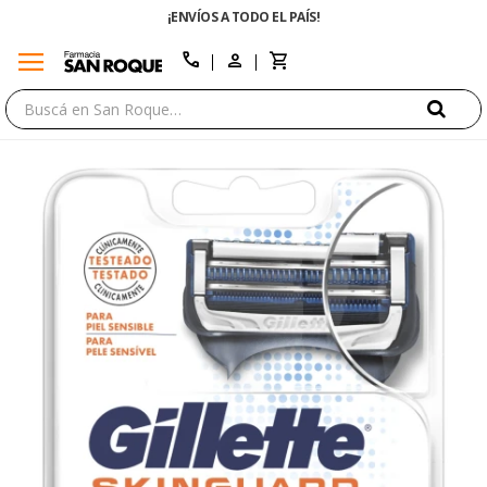
¡ENVÍOS A TODO EL PAÍS!
menu
close
call