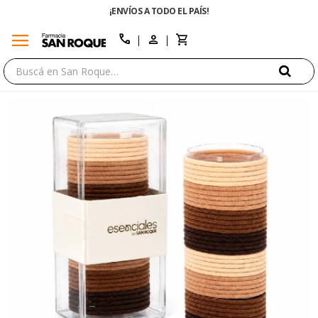
¡ENVÍOS A TODO EL PAÍS!
menu
close
call