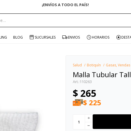
portante:
LING
BLOG
SUCURSALES
ENVIOS
HORARIOS
DEST
Salud
Botiquín
Gasas, Vendas
Malla Tubular Tal
110263
$
265
$
225
add
remove