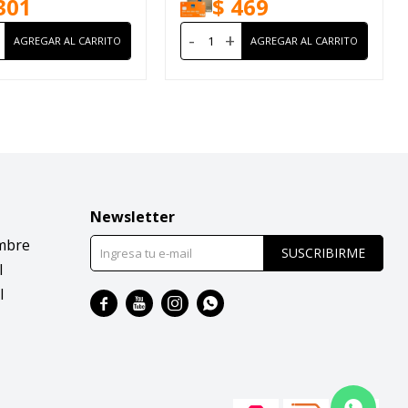
301
$
469
-
+
Newsletter
mbre
SUSCRIBIRME
l
l



