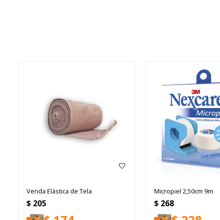
Venda Elástica de Tela
Micropiel 2,50cm 9m
$
205
$
268
$
174
$
228