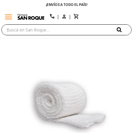
¡ENVÍOS A TODO EL PAÍS!
menu
close
call