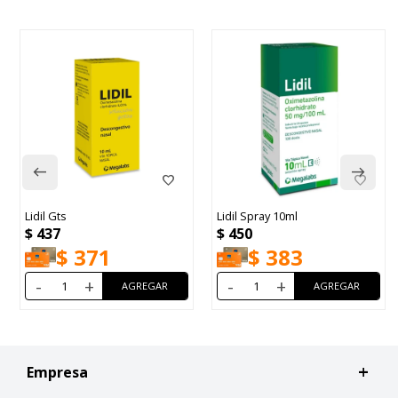
Lidil Gts
Lidil Spray 10ml
$
437
$
450
$
371
$
383
-
+
-
+
Empresa