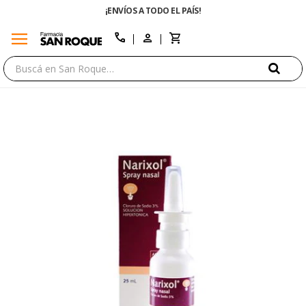
¡ENVÍOS A TODO EL PAÍS!
menu
close
call