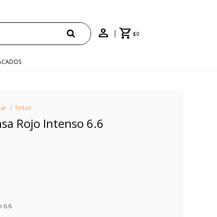
$
0
ACADOS
lar
Tintas
nsa Rojo Intenso 6.6
 6.6