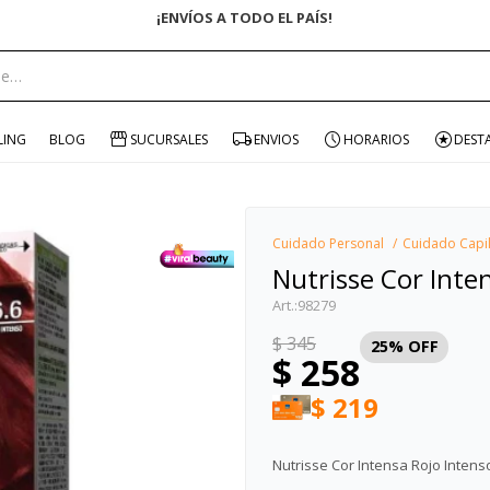
ENVÍO GRATIS EN COMPRAS +$1500 CON CUPÓN "ENVÍO"
portante:
LING
BLOG
SUCURSALES
ENVIOS
HORARIOS
DEST
Cuidado Personal
Cuidado Capi
Nutrisse Cor Inte
98279
$
345
25
$
258
$
219
Nutrisse Cor Intensa Rojo Intenso