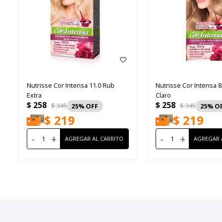
Nutrisse Cor Intensa 11.0 Rub
Nutrisse Cor Intensa 
Extra
Claro
$
258
$
258
$
345
$
345
25
25
$
219
$
219
-
+
-
+