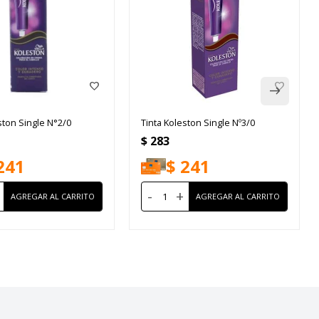
ston Single N°2/0
Tinta Koleston Single Nº3/0
$
283
241
$
241
-
+