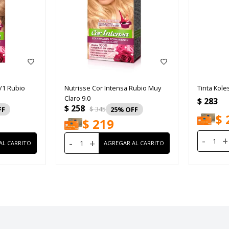
8/1 Rubio
Nutrisse Cor Intensa Rubio Muy
Tinta Kole
Claro 9.0
$
283
$
258
$
345
25
$
$
219
-
+
-
+