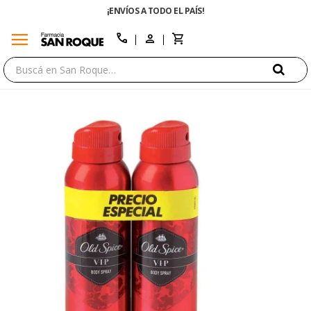
¡ENVÍOS A TODO EL PAÍS!
menu
close
call