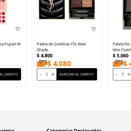
pa Pupart M
Paleta de Sombras YSL New
Paleta De
Shade
Mini Clut
$
4.800
$
5.060
$
4.080
$
-
+
-
+
Cuenta
Categorías Destacadas