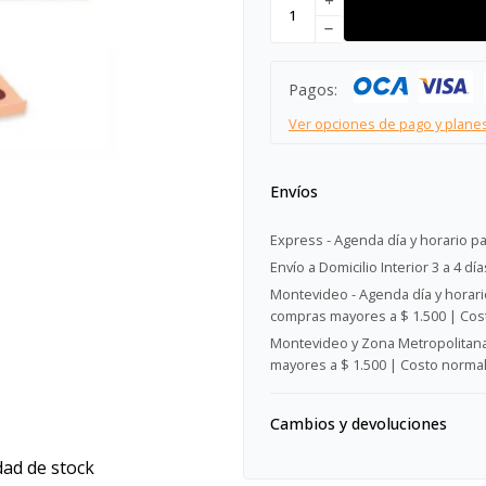
add
remove
Pagos:
Ver opciones de pago y plane
Envíos
Express - Agenda día y horario pa
Envío a Domicilio Interior 3 a 4 día
Montevideo - Agenda día y horario
compras mayores a $ 1.500 | Cost
Montevideo y Zona Metropolitana 
mayores a $ 1.500 | Costo normal:
Cambios y devoluciones
dad de stock