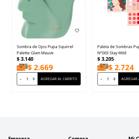
Sombra de Ojos Pupa Squirrel
Paleta de Sombras Pu
Palette Glam Mauve
N°003 Stay Wild
$
3.140
$
3.205
$
2.669
$
2.724
-
+
-
+
Empresa
Compra
Mi 