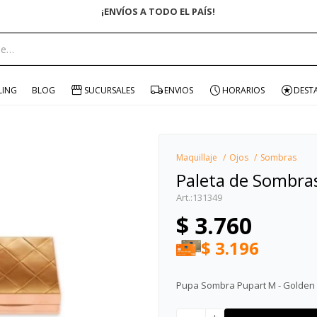
ENVÍO GRATIS EN COMPRAS +$1500 CON 
portante:
LING
BLOG
SUCURSALES
ENVIOS
HORARIOS
DEST
Maquillaje
Ojos
Sombras
Paleta de Sombra
131349
$
3.760
$
3.196
Pupa Sombra Pupart M - Golden