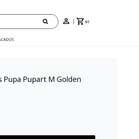
CUPÓN "ENVÍO"
$
0
ACADOS
s Pupa Pupart M Golden