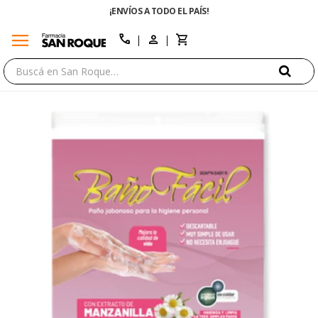
¡ENVÍOS A TODO EL PAÍS!
menu
close
call