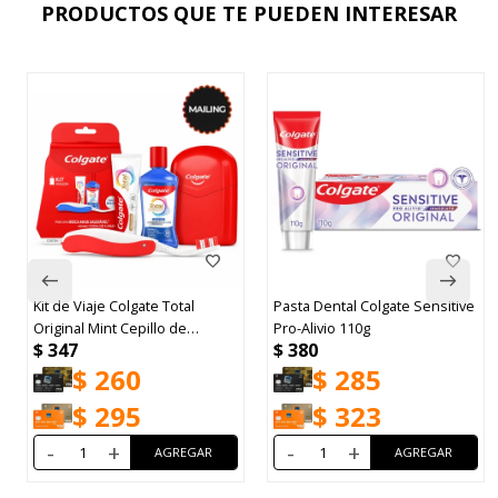
PRODUCTOS QUE TE PUEDEN INTERESAR
Kit de Viaje Colgate Total
Pasta Dental Colgate Sensitive
Original Mint Cepillo de
Pro-Alivio 110g
$
347
$
380
Dientes + Pasta de Dientes
$
260
$
285
30g
$
295
$
323
-
+
-
+