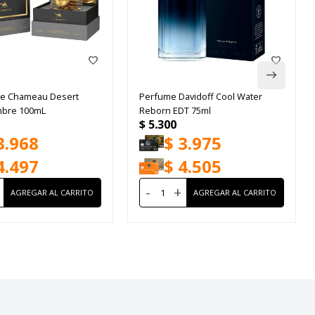
Le Chameau Desert
Perfume Davidoff Cool Water
mbre 100mL
Reborn EDT 75ml
$
5.300
3.968
$
3.975
4.497
$
4.505
-
+