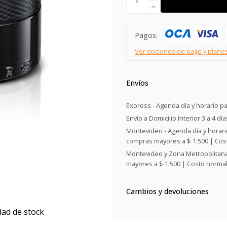
remove
Pagos:
Ver opciones de pago y plane
Envíos
Express - Agenda día y horario pa
Envío a Domicilio Interior 3 a 4 día
Montevideo - Agenda día y horario
compras mayores a $ 1.500 | Cost
Montevideo y Zona Metropolitana 
mayores a $ 1.500 | Costo normal:
Cambios y devoluciones
dad de stock