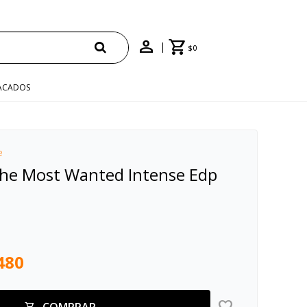
$
0
ACADOS
e
he Most Wanted Intense Edp
480
COMPRAR