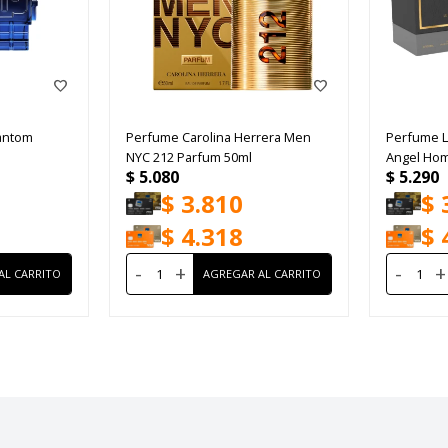
antom
Perfume Carolina Herrera Men
Perfume 
NYC 212 Parfum 50ml
Angel Ho
$
5.080
$
5.290
$
3.810
$
$
4.318
$
-
+
-
+