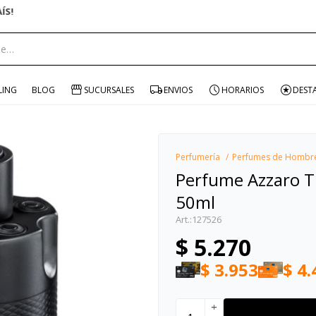
ENVÍO GRATIS EN COMPRAS +$1500 CON CUPÓN "ENVÍO"
portante:
LING
BLOG
SUCURSALES
ENVIOS
HORARIOS
DEST
Perfumería
Perfumes de Hombr
Perfume Azzaro T
50ml
127526
$
5.270
$
3.953
$
4.
add