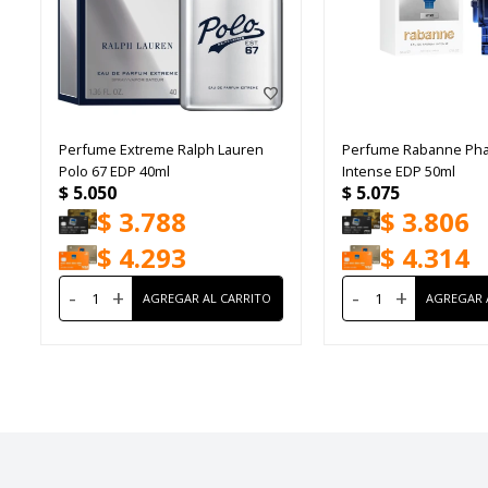
Perfume Extreme Ralph Lauren
Perfume Rabanne Ph
Polo 67 EDP 40ml
Intense EDP 50ml
$
5.050
$
5.075
$
3.788
$
3.806
$
4.293
$
4.314
-
+
-
+