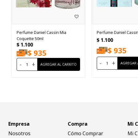
Perfume Daniel Cassin Mia
Perfume Daniel Cassi
Coquette 50ml
$
1.100
$
1.100
$
935
$
935
-
+
-
+
Empresa
Compra
Mi 
Nosotros
Cómo Comprar
Mi 