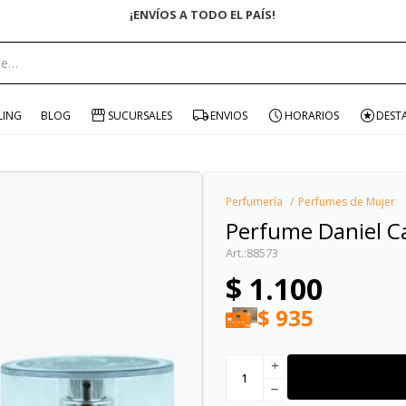
ENVÍO GRATIS EN COMPRAS +$1500 CON CUPÓN "ENVÍO"
portante:
LING
BLOG
SUCURSALES
ENVIOS
HORARIOS
DEST
Perfumería
Perfumes de Mujer
Perfume Daniel C
88573
$
1.100
$
935
add
remove