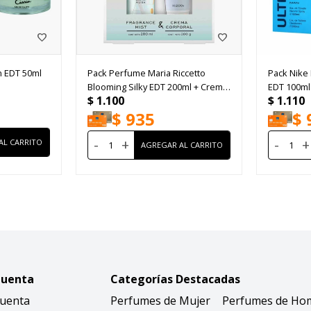
n EDT 50ml
Pack Perfume Maria Riccetto
Pack Nike
Blooming Silky EDT 200ml + Crema
EDT 100ml
$
1.100
$
1.110
Corporal 200ml
$
935
$
-
+
-
+
Cuenta
Categorías Destacadas
Cuenta
Perfumes de Mujer
Perfumes de Ho