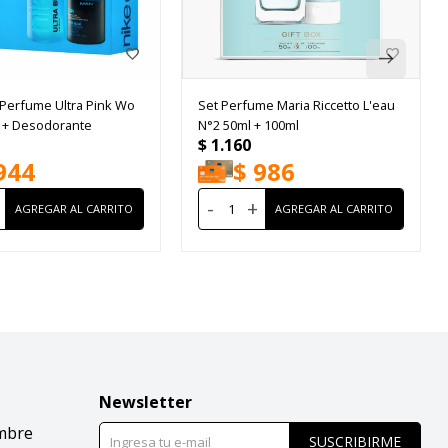
 Perfume Ultra Pink Wo
Set Perfume Maria Riccetto L'eau
 + Desodorante
N°2 50ml + 100ml
$
1.160
944
$
986
-
+
Newsletter
mbre
SUSCRIBIRME