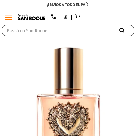
¡ENVÍOS A TODO EL PAÍS!
menu
close
call