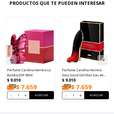
PRODUCTOS QUE TE PUEDEN INTERESAR
Perfume Carolina Herrera La
Perfume Carolina Herrera
Bomba EDP 80ml
Very Good Girl Elixir Eau de
$
9.010
$
9.010
Parfum Elixir 80ml
$
7.659
$
7.659
-
+
-
+