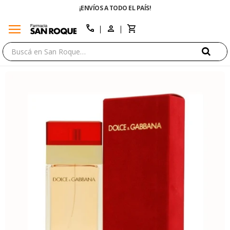
¡ENVÍOS A TODO EL PAÍS!
menu
close
call