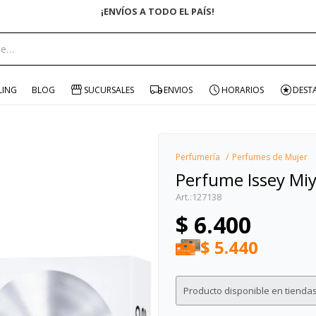
¡ENVÍOS A TODO EL PAÍS!
portante:
LING
BLOG
SUCURSALES
ENVIOS
HORARIOS
DEST
Perfumería
Perfumes de Mujer
Perfume Issey Miy
127138
$
6.400
$
5.440
Producto disponible en tiendas