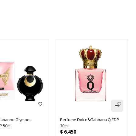
Rabanne Olympea
Perfume Dolce&Gabbana Q EDP
P 50ml
30ml
$
6.450