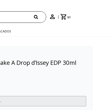
$
0
ACADOS
ake A Drop d’Issey EDP 30ml
.