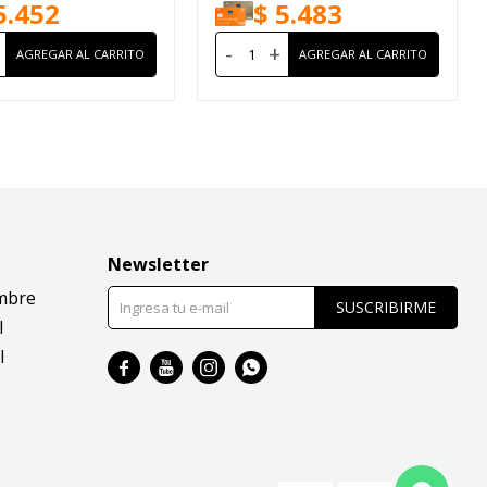
5.452
$
5.483
-
+
Newsletter
mbre
SUSCRIBIRME
l
l



