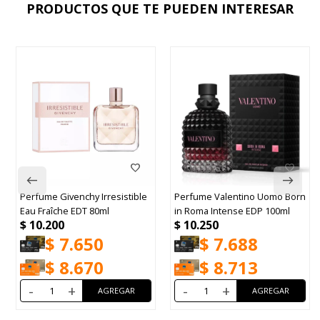
PRODUCTOS QUE TE PUEDEN INTERESAR
Perfume Givenchy Irresistible
Perfume Valentino Uomo Born
Eau Fraîche EDT 80ml
in Roma Intense EDP 100ml
$
10.200
$
10.250
$
7.650
$
7.688
$
8.670
$
8.713
-
+
-
+