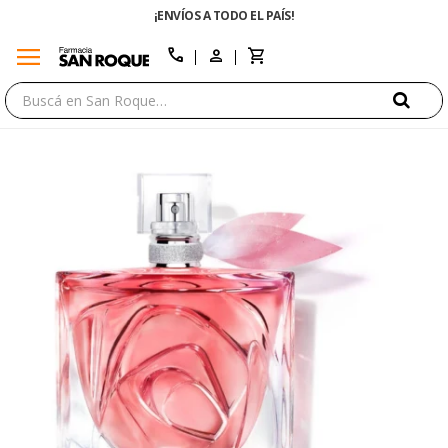
¡ENVÍOS A TODO EL PAÍS!
menu
close
call